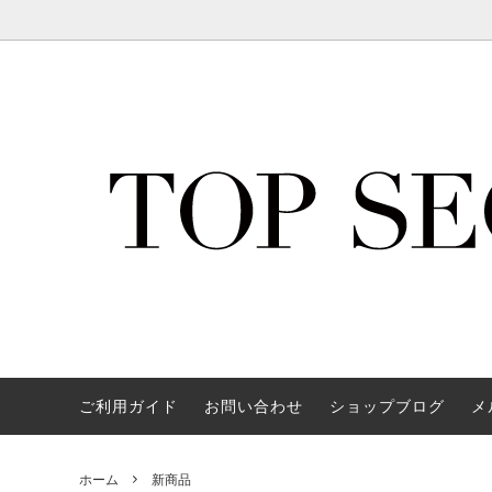
ミンクつけまつげ【Secret Lashes】
新商品
サイズ交換方法のご案内
ゴール
再入荷
リング
トップス
ビーチアイテム
Q&A
ボトム
グラマ
お友達
アウター/ジャケット/カーディガン
Basicアイテム
水着
vibra
靴
春物アイテム
その他
オケー
均一セール会場
夏物シ
スキンケア
ご利用ガイド
お問い合わせ
ショップブログ
メ
ホーム
新商品