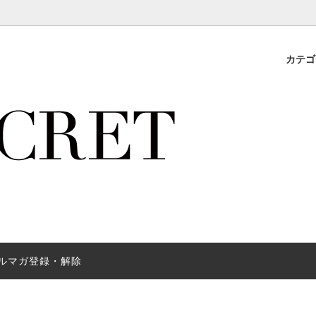
カテ
ドジュエリー
アイテム
サイズ表
スキンケア
USAデニムブランド 【Vibrant 
lookbook
ス
ーサイズ特集
紹介キャンペーン
セットアップ/オールインワン
Cat Walk underwear
会員登録のメリット♪
nt 予約受注商品
アンダーウェア
リゾート旅行アイテム
（小物/帽子）
ジョンアイテム特集
フィットネスウェア
スタイルメイクボトムス
ューズ
デニムショートパンツ
ルマガ登録・解除