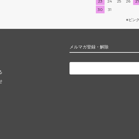
23
24
25
26
2
30
31
※ピン
メルマガ登録・解除
る
せ