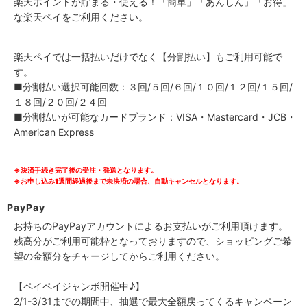
楽天ポイントが貯まる・使える！「簡単」「あんしん」「お得」
な楽天ペイをご利用ください。
楽天ペイでは一括払いだけでなく【分割払い】もご利用可能で
す。
■分割払い選択可能回数：３回/５回/６回/１０回/１２回/１５回/
１８回/２０回/２４回
■分割払いが可能なカードブランド：VISA・Mastercard・JCB・
American Express
※決済手続き完了後の受注・発送となります。
※お申し込み1週間経過後まで未決済の場合、自動キャンセルとなります。
PayPay
お持ちのPayPayアカウントによるお支払いがご利用頂けます。
残高分がご利用可能枠となっておりますので、ショッピングご希
望の金額分をチャージしてからご利用ください。
【ペイペイジャンボ開催中♪】
2/1-3/31までの期間中、抽選で最大全額戻ってくるキャンペーン