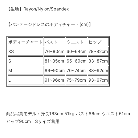
【生地】Rayon/Nylon/Spandex
【バンテージドレスのボディチャート(cm)】
ボディーチャート
バスト
ウエスト
ヒップ
XS
76~80cm
60~64cm
78~82cm
S
81~85cm
65~69cm
83~87cm
M
86~90cm
70~74cm
88~92cm
L
91~96cm
75~79cm
93~97cm
商品写真モデル：身長163cm 51kg バスト86cm ウエスト61cm
ヒップ90cm Sサイズ着用