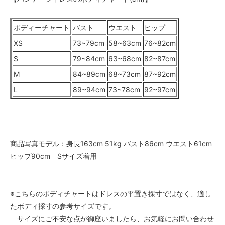
ボディーチャート
バスト
ウエスト
ヒップ
XS
73~79cm
58~63cm
76~82cm
S
79~84cm
63~68cm
82~87cm
M
84~89cm
68~73cm
87~92cm
L
89~94cm
73~78cm
92~97cm
商品写真モデル：身長163cm 51kg バスト86cm ウエスト61cm
ヒップ90cm Sサイズ着用
※こちらのボディチャートはドレスの平置き採寸ではなく、適し
たボディ採寸の参考サイズです。
サイズにご不安な点が御座いましたら、お気軽にお問い合わせ