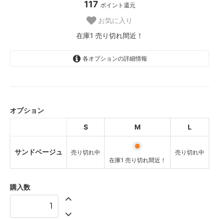
117
ポイント還元
お気に入り
在庫1 売り切れ間近！
各オプションの詳細情報
サンドベージュ
SOLD OUT
売り切れ中
オプション
サンドベージュ
S
M
L
在庫1 売り切れ間近！
サンドベージュ
サンドベージュ
売り切れ中
売り切れ中
SOLD OUT
在庫1 売り切れ間近！
売り切れ中
購入数