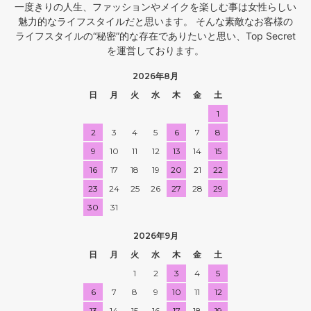
一度きりの人生、ファッションやメイクを楽しむ事は女性らしい
魅力的なライフスタイルだと思います。 そんな素敵なお客様の
ライフスタイルの“秘密”的な存在でありたいと思い、Top Secret
を運営しております。
2026年8月
日
月
火
水
木
金
土
1
2
3
4
5
6
7
8
9
10
11
12
13
14
15
16
17
18
19
20
21
22
23
24
25
26
27
28
29
30
31
2026年9月
日
月
火
水
木
金
土
1
2
3
4
5
6
7
8
9
10
11
12
13
14
15
16
17
18
19