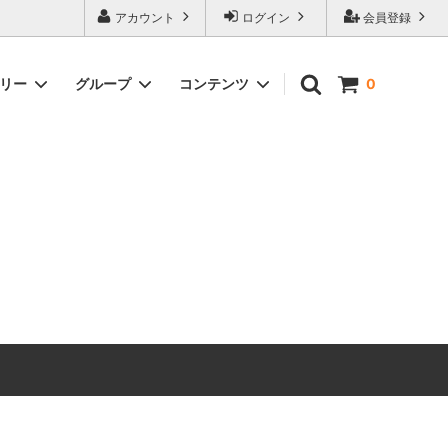
アカウント
ログイン
会員登録
ゴリー
グループ
コンテンツ
0
M.i.U】
ドレス
即日発送ドレス♪
秋のノベルティキャンペーン
ワンピース
在庫限り均一祭り
トラベルマストアイテム
ルームウェア
大きいサイズ30%OFF SALE
アウトレット
Summer Sale
サマーワンピ