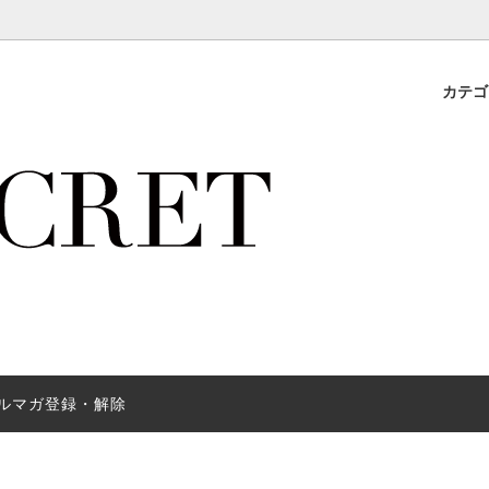
カテ
ドジュエリー
アイテム
サイズ表
スキンケア
USAデニムブランド 【Vibrant 
lookbook
ス
ーサイズ特集
紹介キャンペーン
セットアップ/オールインワン
Cat Walk underwear
会員登録のメリット♪
nt 予約受注商品
アンダーウェア
リゾート旅行アイテム
（小物/帽子）
ジョンアイテム特集
フィットネスウェア
スタイルメイクボトムス
ューズ
デニムショートパンツ
ルマガ登録・解除