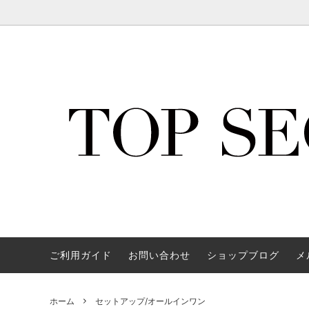
ミンクつけまつげ【Secret Lashes】
新商品
サイズ交換方法のご案内
ゴール
再入荷
リング
トップス
ビーチアイテム
Q&A
ボトム
グラマ
お友達
アウター/ジャケット/カーディガン
Basicアイテム
水着
vibra
靴
春物アイテム
その他
オケー
均一セール会場
夏物シ
スキンケア
ご利用ガイド
お問い合わせ
ショップブログ
メ
ホーム
セットアップ/オールインワン