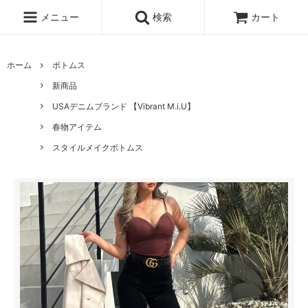
メニュー
検索
カート
ホーム
ボトムス
新商品
USAデニムブランド 【Vibrant M.i.U】
春物アイテム
スタイルメイクボトムス